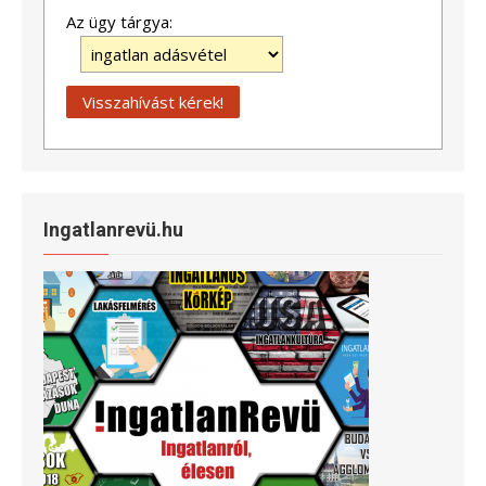
Az ügy tárgya:
Ingatlanrevü.hu