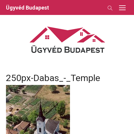
Skip
Ügyvéd Budapest
to
content
250px-Dabas_-_Temple